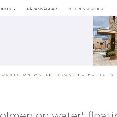
DULHUS
TRÄRAMVÄGGAR
REFERENSPROJEKT
HOLMEN ON WATER" FLOATING HOTEL IN
holmen on water" floati