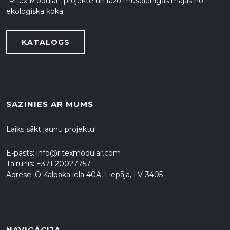
“Ritex Modular” projektē un ražo mūsdienīgas mājas no
ekoloģiska koka.
KATALOGS
SAZINIES AR MUMS
Laiks sākt jaunu projektu!
E-pasts:
info@ritexmodular.com
Tālrunis:
+371 20027757
Adrese: O.Kalpaka iela 40A, Liepāja, LV-3405
NAVIGĀCIJA